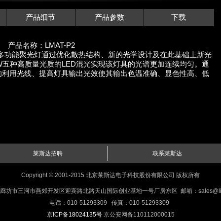
产品细节
产品参数
下载
产品名称：LMAT-P2
域LED多功能聚光灯通过优化散热结构、新的光学设计及在此基础上新光
W五种高质量光质的LED混光实现该灯具的光谱更加连续均匀。通
的利用光线、提高灯具输出光效使其输出色温准确、显色性高、低
莱斯达招聘
联系莱斯达
Copyright © 2001-2015 北京莱斯达电子科技股份有限公司 版权所有
坊市三河市燕郊开发区迎宾路北路天山国际创业基地一号厂房东区 邮箱：sales@lightsta
电话：010-51293309 传真：010-51293309
京ICP备18024135号
京公安网备110112000015